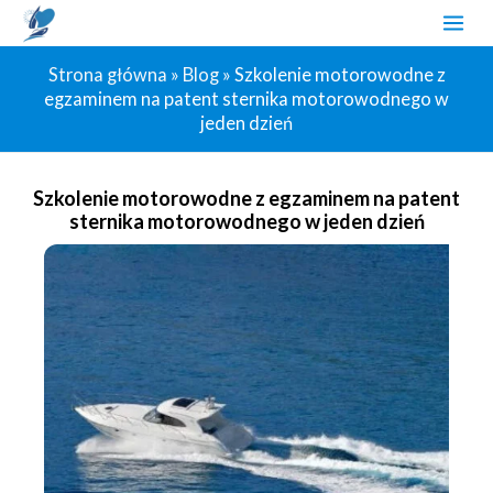
Skip
Post
MAI
to
navigation
ME
Strona główna
»
Blog
»
Szkolenie motorowodne z
content
egzaminem na patent sternika motorowodnego w
jeden dzień
Szkolenie motorowodne z egzaminem na patent
sternika motorowodnego w jeden dzień