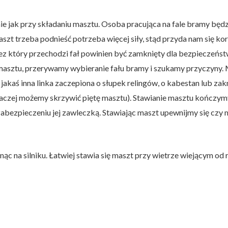
u
 jak przy składaniu masztu. Osoba pracująca na fale bramy będzi
szt trzeba podnieść potrzeba więcej siły, stąd przyda nam się ko
ez który przechodzi fał powinien być zamknięty dla bezpieczeńst
e masztu, przerywamy wybieranie fału bramy i szukamy przyczyny.
 jakaś inna linka zaczepiona o słupek relingów, o kabestan lub z
 (inaczej możemy skrzywić piętę masztu). Stawianie masztu końc
zabezpieczeniu jej zawleczką. Stawiając maszt upewnijmy się czy m
nąc na silniku. Łatwiej stawia się maszt przy wietrze wiejącym od r