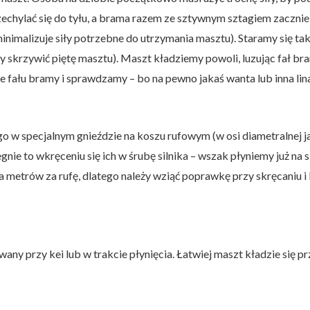
zechylać się do tyłu, a brama razem ze sztywnym sztagiem zacznie 
minimalizuje siły potrzebne do utrzymania masztu). Staramy się ta
emy skrzywić piętę masztu). Maszt kładziemy powoli, luzując fał br
fału bramy i sprawdzamy – bo na pewno jakaś wanta lub inna lina s
 w specjalnym gnieździe na koszu rufowym (w osi diametralnej ja
gnie to wkręceniu się ich w śrubę silnika – wszak płyniemy już na si
a metrów za rufę, dlatego należy wziąć poprawkę przy skręcaniu i
any przy kei lub w trakcie płynięcia. Łatwiej maszt kładzie się p