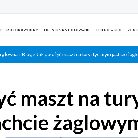
ENT MOTOROWODNY
LICENCJA NA HOLOWANIE
LICENCJA SRC
VOUC
a główna
»
Blog
»
Jak położyć maszt na turystycznym jachcie żag
yć maszt na tu
achcie żaglowy