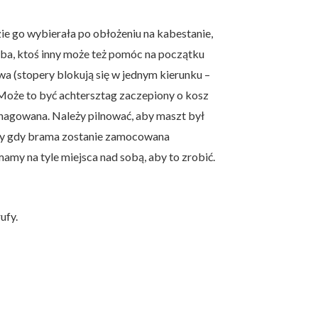
e go wybierała po obłożeniu na kabestanie,
rba, ktoś inny może też pomóc na początku
wa (stopery blokują się w jednym kierunku –
 Może to być achtersztag zaczepiony o kosz
aknagowana. Należy pilnować, aby maszt był
zymy gdy brama zostanie zamocowana
amy na tyle miejsca nad sobą, aby to zrobić.
ufy.