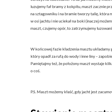
luzujemy fał bramy z kokpitu, maszt zacznie pr
na sztagowniku i na bramie tworzy talię, która 
w osi jachtu i nie uciekał na boki (inaczej moż
maszt, czujemy opór, to zatrzymujemy luzowanie 
W końcowej fazie kładzenia masztu układamy go
który opadł za rufą do wody i inne liny – zapobie
Pamiętajmy też, że położony maszt wystaje kilk
o coś.
P.S. Maszt możemy kłaść, gdy jacht jest zacumow