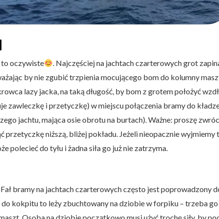
u
 to oczywiste
. Najczęściej na jachtach czarterowych grot zapi
żając by nie zgubić trzpienia mocującego bom do kolumny masztu
pokrowca lazy jacka, na taką długość, by bom z grotem położyć wzd
e zawleczkę i przetyczkę) w miejscu połączenia bramy do kładze
naszego jachtu, mająca osie obrotu na burtach). Ważne: proszę zwr
ąć przetyczkę niższą, bliżej pokładu. Jeżeli nieopacznie wyjmiemy 
 polecieć do tyłu i żadna siła go już nie zatrzyma.
Fał bramy na jachtach czarterowych często jest poprowadzony do
y do kokpitu to leży zbuchtowany na dziobie w forpiku – trzeba go
 maszt. Osoba na dziobie początkowo musi użyć trochę siły, by p