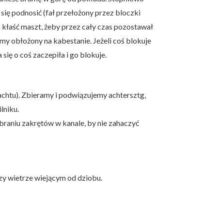
się podnosić (fał przełożony przez bloczki
k kłaść maszt, żeby przez cały czas pozostawał
amy obłożony na kabestanie. Jeżeli coś blokuje
ię o coś zaczepiła i go blokuje.
chtu). Zbieramy i podwiązujemy achtersztg,
lniku.
 braniu zakrętów w kanale, by nie zahaczyć
rzy wietrze wiejącym od dziobu.