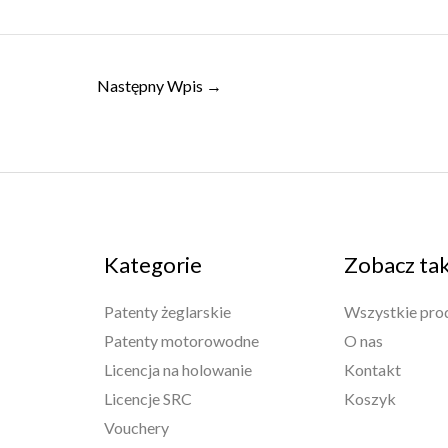
Następny Wpis
→
Kategorie
Zobacz ta
Patenty żeglarskie
Wszystkie pro
Patenty motorowodne
O nas
Licencja na holowanie
Kontakt
Licencje SRC
Koszyk
Vouchery