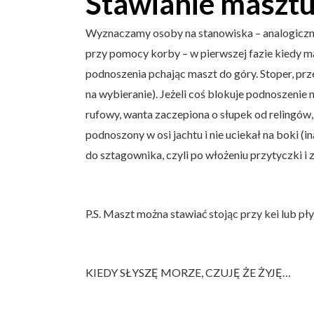
Stawianie maszt
Wyznaczamy osoby na stanowiska – analogicznie
przy pomocy korby – w pierwszej fazie kiedy ma
podnoszenia pchając maszt do góry. Stoper, prz
na wybieranie). Jeżeli coś blokuje podnoszeni
rufowy, wanta zaczepiona o słupek od relingów,
podnoszony w osi jachtu i nie uciekał na boki
do sztagownika, czyli po włożeniu przytyczki i 
P.S. Maszt można stawiać stojąc przy kei lub pły
KIEDY SŁYSZĘ MORZE, CZUJĘ ŻE ŻYJĘ…