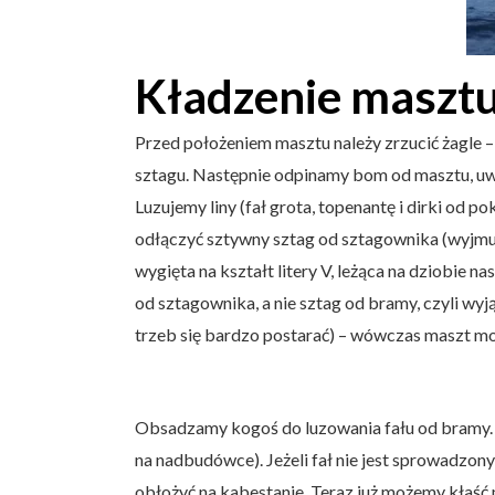
Kładzenie maszt
Przed położeniem masztu należy zrzucić żagle –
sztagu. Następnie odpinamy bom od masztu, uwa
Luzujemy liny (fał grota, topenantę i dirki od 
odłączyć sztywny sztag od sztagownika (wyjmuj
wygięta na kształt litery V, leżąca na dziobie 
od sztagownika, a nie sztag od bramy, czyli wyj
trzeb się bardzo postarać) – wówczas maszt może
Obsadzamy kogoś do luzowania fału od bramy. 
na nadbudówce). Jeżeli fał nie jest sprowadzon
obłożyć na kabestanie. Teraz już możemy kłaść