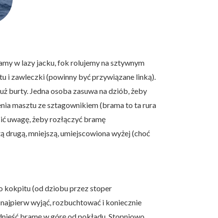
namy w lazy jacku, fok rolujemy na sztywnym
 i zawleczki (powinny być przywiązane linką).
łuż burty. Jedna osoba zasuwa na dziób, żeby
nia masztu ze sztagownikiem (brama to ta rura
ócić uwagę, żeby rozłączyć bramę
tą drugą, mniejszą, umiejscowiona wyżej (choć
 kokpitu (od dziobu przez stoper
 najpierw wyjąć, rozbuchtować i koniecznie
odnieść bramę w górę od pokładu. Stopniowo